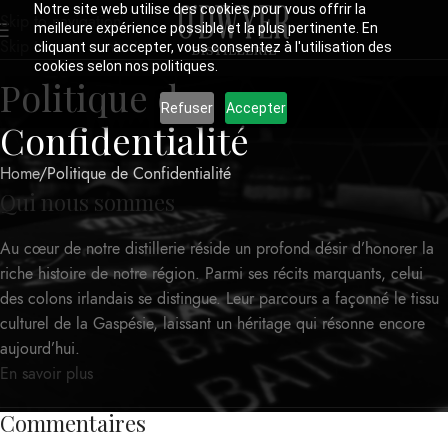
Notre site web utilise des cookies pour vous offrir la
Skip to navigation
meilleure expérience possible et la plus pertinente. En
Skip to main content
cliquant sur accepter, vous consentez à l'utilisation des
cookies selon nos politiques.
Politique de
Refuser
Accepter
Confidentialité
Home
Politique de Confidentialité
Qui nous sommes
Au cœur de notre distillerie réside un profond désir d’honorer la
riche histoire de notre région. Parmi ses récits marquants, celui
des colons irlandais se distingue. Leur parcours a façonné le tissu
culturel de la Gaspésie, laissant un héritage qui résonne encore
aujourd’hui.
En savoir plus
Commentaires