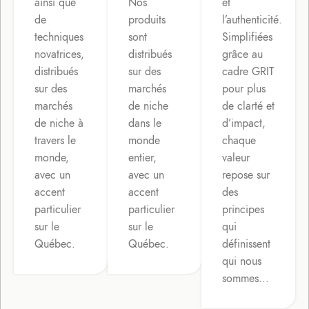
ainsi que
Nos
et
de
produits
l’authenticité.
techniques
sont
Simplifiées
novatrices,
distribués
grâce au
distribués
sur des
cadre GRIT
sur des
marchés
pour plus
marchés
de niche
de clarté et
de niche à
dans le
d’impact,
travers le
monde
chaque
monde,
entier,
valeur
avec un
avec un
repose sur
accent
accent
des
particulier
particulier
principes
sur le
sur le
qui
Québec.
Québec.
définissent
qui nous
sommes...