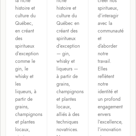
la riche
riche
créer nos
histoire et
histoire et
spiritueux,
culture du
culture du
d’interagir
Québec,
Québec en
avec la
en créant
créant des
communauté
des
spiritueux
et
spiritueux
d’exception
d’aborder
d’exception
— gin,
notre
comme le
whisky et
travail.
gin, le
liqueurs —
Elles
whisky et
à partir de
reflètent
les
grains,
notre
liqueurs, à
champignons
identité et
partir de
et plantes
un profond
grains,
locaux,
engagement
champignons
alliés à des
envers
et plantes
techniques
l’excellence,
locaux,
novatrices.
l’innovation