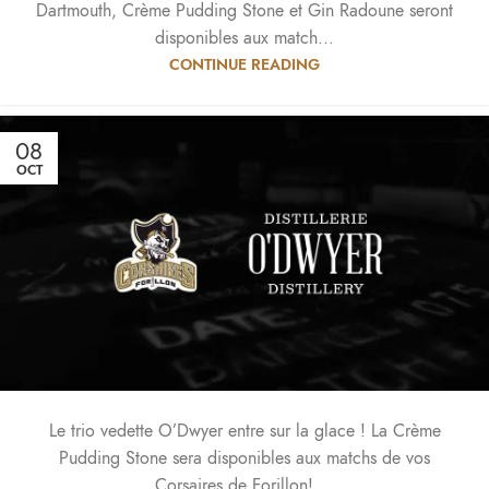
Dartmouth, Crème Pudding Stone et Gin Radoune seront
disponibles aux match...
CONTINUE READING
08
OCT
Le trio vedette O’Dwyer entre sur la glace ! La Crème
Pudding Stone sera disponibles aux matchs de vos
Corsaires de Forillon! ...