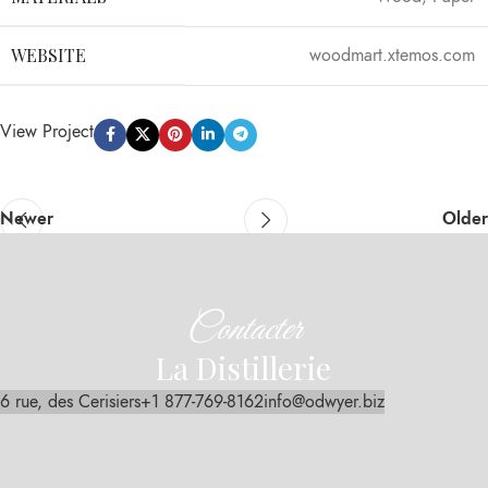
WEBSITE
woodmart.xtemos.com
View Project
Newer
Older
Contacter
La Distillerie
6 rue, des Cerisiers
+1 877-769-8162
info@odwyer.biz