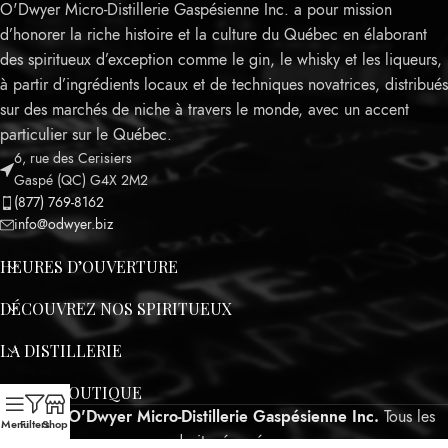
O'Dwyer Micro-Distillerie Gaspésienne Inc. a pour mission
d’honorer la riche histoire et la culture du Québec en élaborant
des spiritueux d’exception comme le gin, le whisky et les liqueurs,
à partir d’ingrédients locaux et de techniques novatrices, distribués
sur des marchés de niche à travers le monde, avec un accent
particulier sur le Québec.
6, rue des Cerisiers
Leaflet
Gaspé (QC) G4X 2M2
(877) 769-8162
info@odwyer.biz
HEURES D’OUVERTURE
DÉCOUVREZ NOS SPIRITUEUX
LA DISTILLERIE
NOTRE BOUTIQUE
©2025
O'Dwyer Micro-Distillerie Gaspésienne Inc.
Tous les
Menu
Filters
Shop
droits réservés.