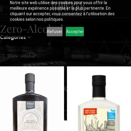
Notre site web utilise des cookies pour vous offrir la
Skip to navigation
meilleure expérience possible et la plus pertinente. En
Skip to main content
cliquant sur accepter, vous consentez à l'utilisation des
cookies selon nos politiques.
Zero-Alcohol
Refuser
Accepter
Categories
Accueil
Zero-Alcohol
2 résultats affichés
Show sidebar