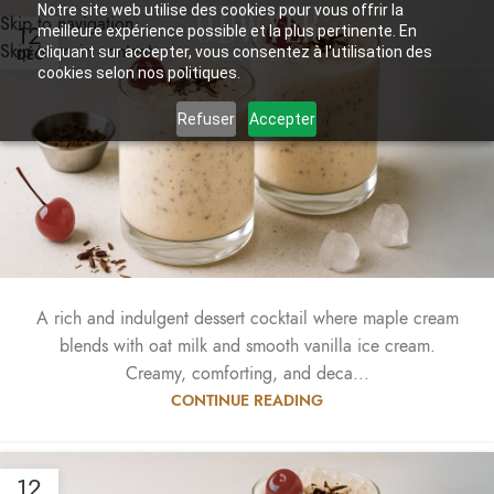
Notre site web utilise des cookies pour vous offrir la
Skip to navigation
12
meilleure expérience possible et la plus pertinente. En
Skip to main content
cliquant sur accepter, vous consentez à l'utilisation des
DÉC
cookies selon nos politiques.
Refuser
Accepter
A rich and indulgent dessert cocktail where maple cream
blends with oat milk and smooth vanilla ice cream.
Creamy, comforting, and deca...
CONTINUE READING
12