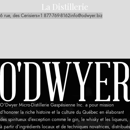
La Distillerie
6 rue, des Cerisiers
+1 877-769-8162
info@odwyer.biz
O'Dwyer Micro-Distillerie Gaspésienne Inc. a pour mission
d’honorer la riche histoire et la culture du Québec en élaborant
des spiritueux d’exception comme le gin, le whisky et les liqueurs,
à partir d’ingrédients locaux et de techniques novatrices, distribués