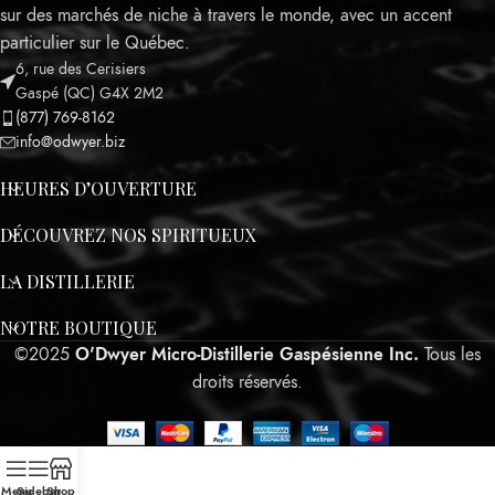
sur des marchés de niche à travers le monde, avec un accent
particulier sur le Québec.
6, rue des Cerisiers
Leaflet
Gaspé (QC) G4X 2M2
(877) 769-8162
info@odwyer.biz
HEURES D’OUVERTURE
DÉCOUVREZ NOS SPIRITUEUX
LA DISTILLERIE
NOTRE BOUTIQUE
©2025
O'Dwyer Micro-Distillerie Gaspésienne Inc.
Tous les
droits réservés.
jQuery(document).ready(function() {
Menu
Sidebar
Shop