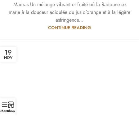
Madras Un mélange vibrant et fruité où la Radoune se
marie à la douceur acidulée du jus d’orange et à la légère
astringence...
CONTINUE READING
19
NOV
Menu
Shop
Silver King ShakerPassoireDoseurCuillèreVerre (6-8 oz) 2